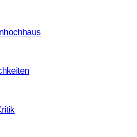
enhochhaus
chkeiten
ritik