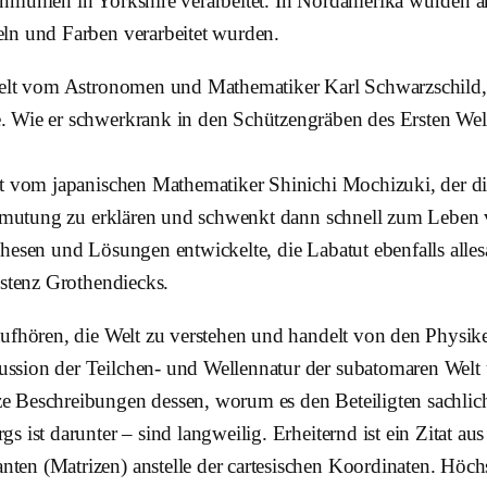
enmühlen in Yorkshire verarbeitet. In Nordamerika wurden a
ln und Farben verarbeitet wurden.
ndelt vom Astronomen und Mathematiker Karl Schwarzschild,
Wie er schwerkrank in den Schützengräben des Ersten Weltkri
lt vom japanischen Mathematiker Shinichi Mochizuki, der d
 Vermutung zu erklären und schwenkt dann schnell zum Lebe
hesen und Lösungen entwickelte, die Labatut ebenfalls allesa
istenz Grothendiecks.
aufhören, die Welt zu verstehen und handelt von den Physi
ussion der Teilchen- und Wellennatur der subatomaren We
 Beschreibungen dessen, worum es den Beteiligten sachlich e
 ist darunter – sind langweilig. Erheiternd ist ein Zitat a
n (Matrizen) anstelle der cartesischen Koordinaten. Höchst