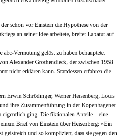
ngeblich etwa dreißig Millionen Bisonschädel
 der schon vor Einstein die Hypothese von der
egs an seiner Idee arbeitete, breitet Labatut auf
ie abc-Vermutung gelöst zu haben behauptete.
n von Alexander Grothendieck, der zwischen 1958
mt nicht erklären kann. Stattdessen erfahren die
kern Erwin Schrödinger, Werner Heisenberg, Louis
lt und ihre Zusammenführung in der Kopenhagener
igentlich ging. Die fiktionalen Anteile – eine
us einem Brief von Einstein über Heisenberg: »Ein
 geistreich und so kompliziert, dass sie gegen den