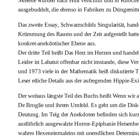
Skelette wurden nach Hull verschifft und in Knoch
ausgebuddelt, die ebenso in Fabriken zu Düngemitte
Das zweite Essay, Schwarzschilds Singularität, ha
Krümmung des Raums und der Zeit aufgestellt hatte. 
konkret-anekdotischer Ebene aus.
Der dritte Teil heißt Das Herz im Herzen und hande
Leider ist Labatut offenbar nicht imstande, diese
und 1973 viele in der Mathematik heiß diskutierte T
Leser etliche Details aus der aufregenden Hippie-Ex
Der weitaus längste Teil des Buchs heißt Wenn wir 
De Broglie und ihrem Umfeld. Es geht um die Disk
Deutung. Im Teig der Anekdoten befinden sich kurze
ausführlich ausgewalzte Horror-Epiphanie Heisenbergs
wahres Hexeneinmaleins mit unendlichen Determinante