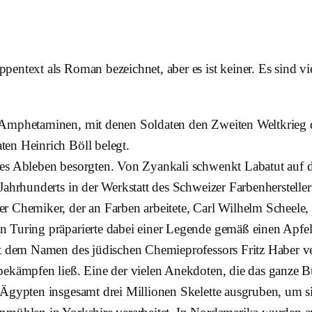
entext als Roman bezeichnet, aber es ist keiner. Es sind v
 Amphetaminen, mit denen Soldaten den Zweiten Weltkrieg 
en Heinrich Böll belegt.
nes Ableben besorgten. Von Zyankali schwenkt Labatut auf 
Jahrhunderts in der Werkstatt des Schweizer Farbenherstelle
r Chemiker, der an Farben arbeitete, Carl Wilhelm Scheele, 
 Turing präparierte dabei einer Legende gemäß einen Apfel, 
it dem Namen des jüdischen Chemieprofessors Fritz Haber ve
 bekämpfen ließ. Eine der vielen Anekdoten, die das ganze
 Ägypten insgesamt drei Millionen Skelette ausgruben, um s