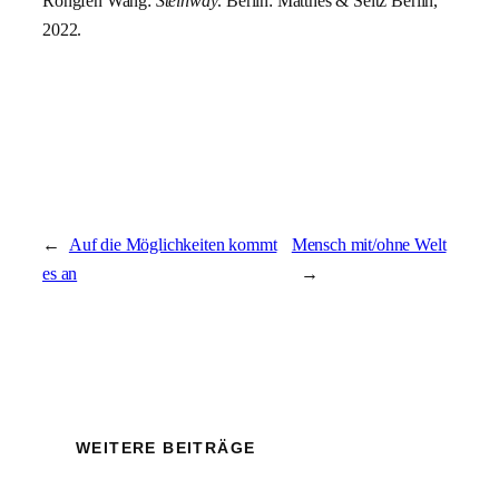
Rongfen Wang:
Steinway
. Berlin: Matthes & Seitz Berlin,
2022.
←
Auf die Möglichkeiten kommt
Mensch mit/ohne Welt
es an
→
WEITERE BEITRÄGE