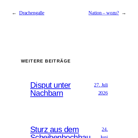
←
Drachengalle
Nation – wozu?
→
WEITERE BEITRÄGE
Disput unter
27. Juli
Nachbarn
2026
Sturz aus dem
24.
Scheibenhochhau
Juni