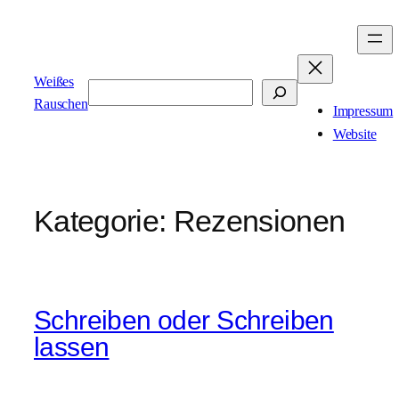
Zum
Inhalt
springen
Weißes
Suchen
Rauschen
Impressum
Website
Kategorie:
Rezensionen
Schreiben oder Schreiben
lassen