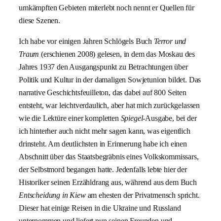
umkämpften Gebieten miterlebt noch nennt er Quellen für
diese Szenen.
Ich habe vor einigen Jahren Schlögels Buch
Terror und
Traum
(erschienen 2008) gelesen, in dem das Moskau des
Jahres 1937 den Ausgangspunkt zu Betrachtungen über
Politik und Kultur in der damaligen Sowjetunion bildet. Das
narrative Geschichtsfeuilleton, das dabei auf 800 Seiten
entsteht, war leichtverdaulich, aber hat mich zurückgelassen
wie die Lektüre einer kompletten
Spiegel
-Ausgabe, bei der
ich hinterher auch nicht mehr sagen kann, was eigentlich
drinsteht. Am deutlichsten in Erinnerung habe ich einen
Abschnitt über das Staatsbegräbnis eines Volkskommissars,
der Selbstmord begangen hatte. Jedenfalls lebte hier der
Historiker seinen Erzähldrang aus, während aus dem Buch
Entscheidung in Kiew
am ehesten der Privatmensch spricht.
Dieser hat einige Reisen in die Ukraine und Russland
unternommen und liefert nun seinen Freunden und