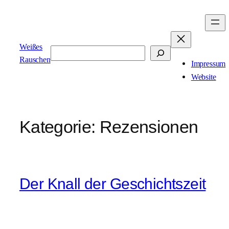
Zum
Inhalt
springen
Weißes
Suchen
Rauschen
Impressum
Website
Kategorie:
Rezensionen
Der Knall der Geschichtszeit