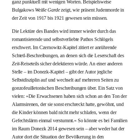
ganz punktuell mit wenigen Worten. Beispielsweise
Bulgakows
Weiße Garde
zeigt, wie präsent Judenmorde in
der Zeit von 1917 bis 1921 gewesen sein müssen.
Die Lektüre des Bandes wird immer wieder durch das
romantisierende und selbstverliebte Pathos Schlögels
erschwert. Im Czernowitz-Kapitel zitiert er anrührende
Schtetl-Beschreibungen, an denen sich die Leserschaft des
Zeit
-Reiseteils sicher delektieren würde. An einer anderen
Stelle – im Donezk-Kapitel – gibt der Autor jegliche
Selbstdisziplin auf und wechselt auf mehreren Seiten zu
gonzofeuilletonischen Beschreibungen über. Ein Satz von
vielen: »Die Erwachsenen haben sich schon an den Ton der
Alarmsirenen, der sie sonst erschreckt hatte, gewöhnt, und
die Kinder können bald nicht mehr schlafen, wenn der
Gefechtslärm einmal verstummt.« So könnte es bei Familien
im Raum Donezk 2014 gewesen sein – aber weder hat der
Autor dort die Situation der Bevölkerung in den