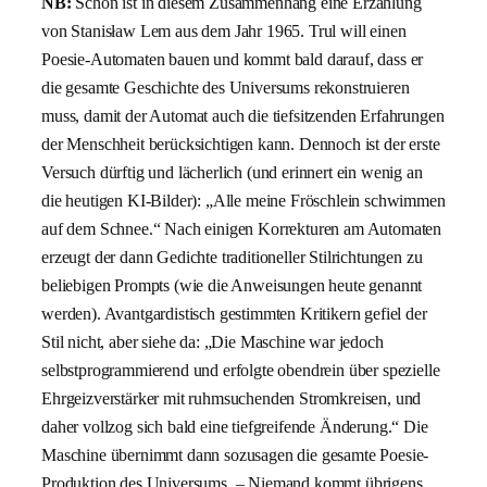
NB:
Schön ist in diesem Zusammenhang eine Erzählung
von Stanisław Lem aus dem Jahr 1965. Trul will einen
Poesie-Automaten bauen und kommt bald darauf, dass er
die gesamte Geschichte des Universums rekonstruieren
muss, damit der Automat auch die tiefsitzenden Erfahrungen
der Menschheit berücksichtigen kann. Dennoch ist der erste
Versuch dürftig und lächerlich (und erinnert ein wenig an
die heutigen KI-Bilder): „Alle meine Fröschlein schwimmen
auf dem Schnee.“ Nach einigen Korrekturen am Automaten
erzeugt der dann Gedichte traditioneller Stilrichtungen zu
beliebigen Prompts (wie die Anweisungen heute genannt
werden). Avantgardistisch gestimmten Kritikern gefiel der
Stil nicht, aber siehe da: „Die Maschine war jedoch
selbstprogrammierend und erfolgte obendrein über spezielle
Ehrgeizverstärker mit ruhmsuchenden Stromkreisen, und
daher vollzog sich bald eine tiefgreifende Änderung.“ Die
Maschine übernimmt dann sozusagen die gesamte Poesie-
Produktion des Universums. – Niemand kommt übrigens