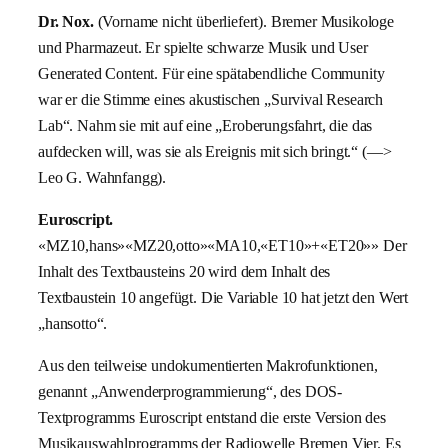
Dr. Nox.
(Vorname nicht überliefert). Bremer Musikologe
und Pharmazeut. Er spielte schwarze Musik und User
Generated Content. Für eine spätabendliche Community
war er die Stimme eines akustischen „Survival Research
Lab“. Nahm sie mit auf eine „Eroberungsfahrt, die das
aufdecken will, was sie als Ereignis mit sich bringt.“ (—>
Leo G. Wahnfangg).
Euroscript.
«MZ10,hans»«MZ20,otto»«MA10,«ET10»+«ET20»» Der
Inhalt des Textbausteins 20 wird dem Inhalt des
Textbaustein 10 angefügt. Die Variable 10 hat jetzt den Wert
„hansotto“.
Aus den teilweise undokumentierten Makrofunktionen,
genannt „Anwenderprogrammierung“, des DOS-
Textprogramms Euroscript entstand die erste Version des
Musikauswahlprogramms der Radiowelle Bremen Vier. Es