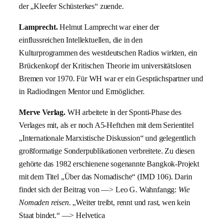
der „Kleefer Schüsterkes“ zuende.
Lamprecht.
Helmut Lamprecht war einer der
einflussreichen Intellektuellen, die in den
Kulturprogrammen des westdeutschen Radios wirkten, ein
Brückenkopf der Kritischen Theorie im universitätslosen
Bremen vor 1970. Für WH war er ein Gesprächspartner und
in Radiodingen Mentor und Ermöglicher.
Merve Verlag.
WH arbeitete in der Sponti-Phase des
Verlages mit, als er noch A5-Heftchen mit dem Serientitel
„Internationale Marxistische Diskussion“ und gelegentlich
großformatige Sonderpublikationen verbreitete. Zu diesen
gehörte das 1982 erschienene sogenannte Bangkok-Projekt
mit dem Titel „Über das Nomadische“ (IMD 106). Darin
findet sich der Beitrag von —> Leo G. Wahnfangg:
Wie
Nomaden reisen
. „Weiter treibt, rennt und rast, wen kein
Staat bindet.“ —> Helvetica