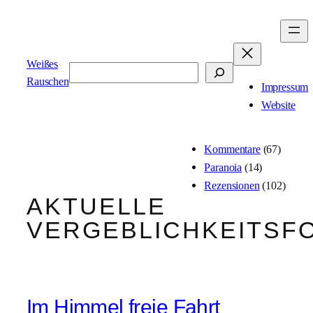
Zum
Inhalt
springen
Weißes
Suchen
Rauschen
Impressum
Website
Kommentare
(67)
Paranoia
(14)
Rezensionen
(102)
AKTUELLE
VERGEBLICHKEITSF
Im Himmel freie Fahrt