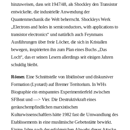
hinzuweisen, dass seit 1947/48, als Shockley den Transistor
entwickelte, die industrielle Anwendung der
Quantenmechanik die Welt beherrscht. Shockleys Werk
„Electrons and holes in semiconductors, with applications to
transistor electronics“ und natürlich auch Feynmans
Ausführungen über freie Löcher, die sich in Kristallen
bewegen, inspirierten ihn zum Plan eines Buchs „Das
Loch“, das er seinen Lesern allerdings seit einigen Jahren
schuldig bleibt.
Römer.
Eine Schnittstelle von libidinöser und diskursiver
Formation (Lyotard) auf Bremer Territorium. In WHs
Biographie ein entspanntes Experimentierfeld zwischen
SFBeat und —> Vier. Die Destruktivkraft eines
geräuschempfindlichen marxistischen
Kulturwissenschaftlers hätte 1982 fast die Umwandlung des
Etablissements in eine muslimische Gebetsstätte bewirkt.
Einige Jahre nach der erfolgreichen Abwehr dieser Attacke