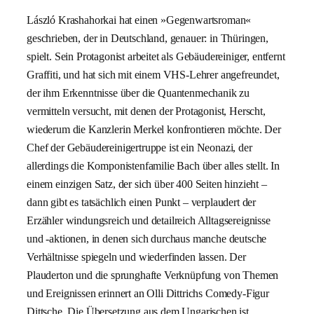
László Krashahorkai hat einen »Gegenwartsroman«
geschrieben, der in Deutschland, genauer: in Thüringen,
spielt. Sein Protagonist arbeitet als Gebäudereiniger, entfernt
Graffiti, und hat sich mit einem VHS-Lehrer angefreundet,
der ihm Erkenntnisse über die Quantenmechanik zu
vermitteln versucht, mit denen der Protagonist, Herscht,
wiederum die Kanzlerin Merkel konfrontieren möchte. Der
Chef der Gebäudereinigertruppe ist ein Neonazi, der
allerdings die Komponistenfamilie Bach über alles stellt. In
einem einzigen Satz, der sich über 400 Seiten hinzieht –
dann gibt es tatsächlich einen Punkt – verplaudert der
Erzähler windungsreich und detailreich Alltagsereignisse
und -aktionen, in denen sich durchaus manche deutsche
Verhältnisse spiegeln und wiederfinden lassen. Der
Plauderton und die sprunghafte Verknüpfung von Themen
und Ereignissen erinnert an Olli Dittrichs Comedy-Figur
Dittsche. Die Übersetzung aus dem Ungarischen ist