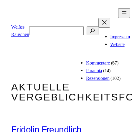
Zum
Inhalt
springen
Weißes
Suchen
Rauschen
Impressum
Website
Kommentare
(67)
Paranoia
(14)
Rezensionen
(102)
AKTUELLE
VERGEBLICHKEITSF
Fridolin Freundlich