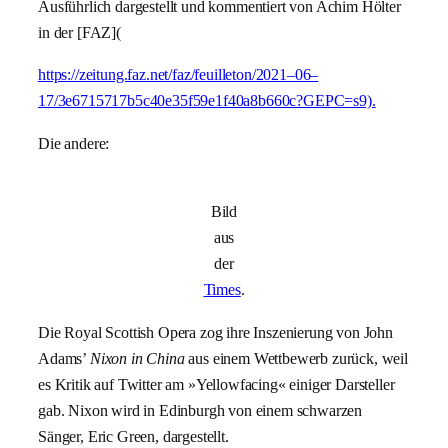
Ausführlich dargestellt und kommentiert von Achim Hölter
in der [FAZ](
https://zeitung.faz.net/faz/feuilleton/2021–06–
17/3e6715717b5c40e35f59e1f40a8b660c?GEPC=s9).
Die andere:
Bild
aus
der
Times
.
Die Royal Scottish Opera zog ihre Inszenierung von John
Adams’
Nixon in China
aus einem Wettbewerb zurück, weil
es Kritik auf Twitter am »Yellowfacing« einiger Darsteller
gab. Nixon wird in Edinburgh von einem schwarzen
Sänger, Eric Green, dargestellt.